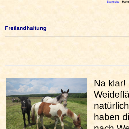
Startseite
- Haltu
Freilandhaltung
Na klar!
Weidefl
natürli
haben di
nach We