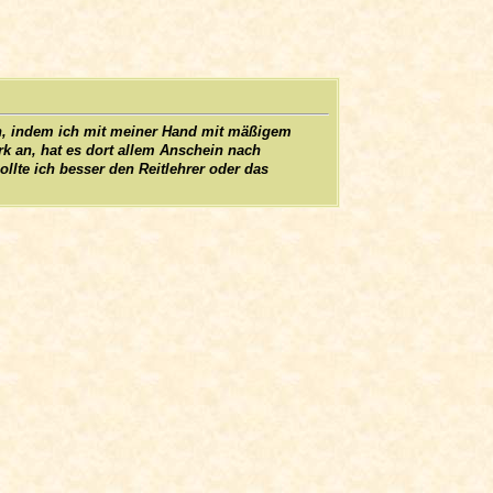
len, indem ich mit meiner Hand mit mäßigem
rk an, hat es dort allem Anschein nach
llte ich besser den Reitlehrer oder das