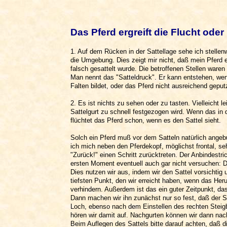
Das Pferd ergreift die Flucht oder
1. Auf dem Rücken in der Sattellage sehe ich stellenw
die Umgebung. Dies zeigt mir nicht, daß mein Pferd e
falsch gesattelt wurde. Die betroffenen Stellen ware
Man nennt das "Satteldruck". Er kann entstehen, wenn 
Falten bildet, oder das Pferd nicht ausreichend geputz
2. Es ist nichts zu sehen oder zu tasten. Vielleicht
Sattelgurt zu schnell festgezogen wird. Wenn das in d
flüchtet das Pferd schon, wenn es den Sattel sieht.
Solch ein Pferd muß vor dem Satteln natürlich angeb
ich mich neben den Pferdekopf, möglichst frontal, s
"Zurück!" einen Schritt zurücktreten. Der Anbindest
ersten Moment eventuell auch gar nicht versuchen: 
Dies nutzen wir aus, indem wir den Sattel vorsichtig 
tiefsten Punkt, den wir erreicht haben, wenn das Her
verhindern. Außerdem ist das ein guter Zeitpunkt, das
Dann machen wir ihn zunächst nur so fest, daß der Sa
Loch, ebenso nach dem Einstellen des rechten Steig
hören wir damit auf. Nachgurten können wir dann nac
Beim Auflegen des Sattels bitte darauf achten, daß d