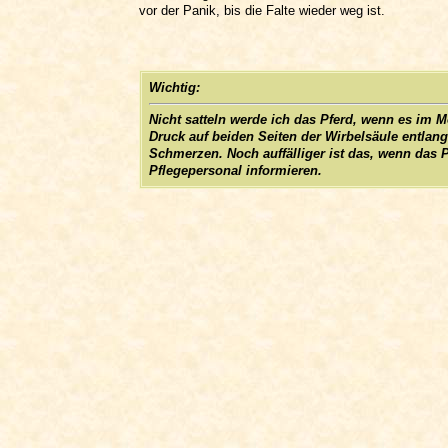
vor der Panik, bis die Falte wieder weg ist.
Wichtig:
Nicht satteln werde ich das Pferd, wenn es im 
Druck auf beiden Seiten der Wirbelsäule entlan
Schmerzen. Noch auffälliger ist das, wenn das P
Pflegepersonal informieren.