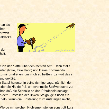
r an als
heit
hr weh.
tteldecke
 der
heit,
 ich den Sattel über den rechten Arm. Dann stelle
inten (linke, freie Hand) und klares Kommando
r zu mir umdrehen, um mich zu beißen. Es wird das im
ng geklärt.
 Sattel herunter in seine richtige Lage, nämlich den
ieder die Hände frei, um eventuelle Beißversuche zu
 ohne daß die Schnalle an das Pferdebein schlägt.
ch dem Einstellen des linken Steigbügels noch ein
eln. Wenn die Einstellung zum Aufsteigen reicht,
. Pferde mit solchen Problemen stehen sonst oft kurz