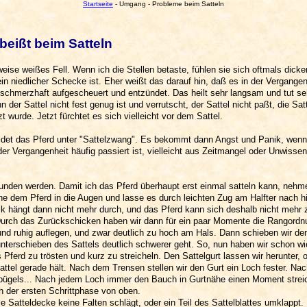
Startseite
- Umgang - Probleme beim Satteln
 beißt beim Satteln
eise weißes Fell. Wenn ich die Stellen betaste, fühlen sie sich oftmals dicke
in niedlicher Schecke ist. Eher weißt das darauf hin, daß es in der Vergangen
n schmerzhaft aufgescheuert und entzündet. Das heilt sehr langsam und tut se
der Sattel nicht fest genug ist und verrutscht, der Sattel nicht paßt, die Sa
t wurde. Jetzt fürchtet es sich vielleicht vor dem Sattel.
 leidet das Pferd unter "Sattelzwang". Es bekommt dann Angst und Panik, wenn
er Vergangenheit häufig passiert ist, vielleicht aus Zeitmangel oder Unwissen
unden werden. Damit ich das Pferd überhaupt erst einmal satteln kann, nehme
ehe dem Pferd in die Augen und lasse es durch leichten Zug am Halfter nach h
rick hängt dann nicht mehr durch, und das Pferd kann sich deshalb nicht meh
Durch das Zurückschicken haben wir dann für ein paar Momente die Rangordnu
und ruhig auflegen, und zwar deutlich zu hoch am Hals. Dann schieben wir den
unterschieben des Sattels deutlich schwerer geht. So, nun haben wir schon w
 Pferd zu trösten und kurz zu streicheln. Den Sattelgurt lassen wir herunter,
ttel gerade hält. Nach dem Trensen stellen wir den Gurt ein Loch fester. Na
bügels... Nach jedem Loch immer den Bauch in Gurtnähe einen Moment streich
h der ersten Schrittphase von oben.
ie Satteldecke keine Falten schlägt, oder ein Teil des Sattelblattes umklappt