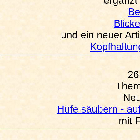
ergänzt 
Be
Blick
und ein neuer Art
Kopfhaltu
26
The
Neu
Hufe säubern - a
mit 