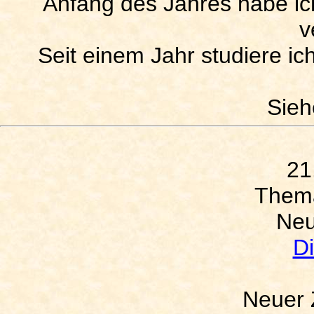
Anfang des Jahres habe ic
v
Seit einem Jahr studiere ic
Sie
21
Them
Neu
D
Neuer Z