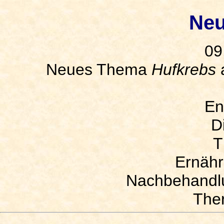
Neu
09
Neues Thema
Hufkrebs
a
En
D
T
Ernähr
Nachbehandl
Ther