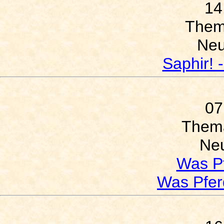
14
The
Neu
Saphir! 
07
Them
Neu
Was P
Was Pfer