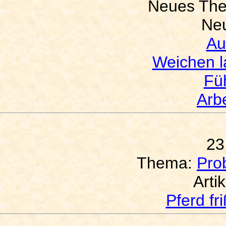
Neues Th
Neu
Au
Weichen l
Füh
Arbe
23
Thema:
Pro
Arti
Pferd fr