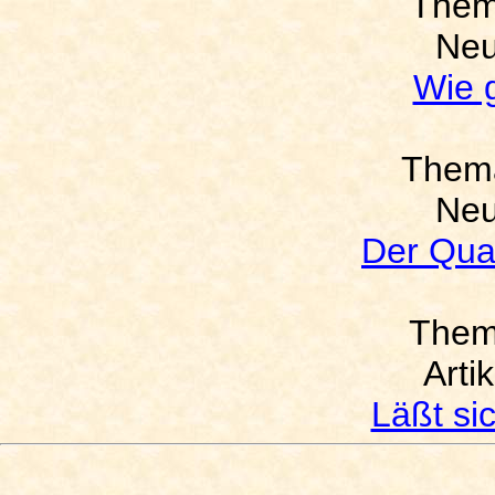
The
Neu
Wie g
Them
Neu
Der Qua
The
Arti
Läßt sic